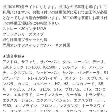
汎用のLED角ライトになります。汎用なので車種を選ばずにご
利用頂けますが、お取り付けの使用箇所に応じて加工等が必要
となってしまう場合が御座います。加工の際は事前にお取り付
けの整備工場様等に御相談下さい。
ストレート30インチ180W
ブラックシリーズタイプ
取付け汎用ブラケット付属
専用オンオフスイッチ付きハーネス付属
★適合車種★
アストロ、サファリ、サバーバン、タホ、ユーコン、デナリ、
C/Kトラック（C-1500、K-1500）、シルバラード、アバラン
チ、エクスプレス、シェビーバン、サバナ、バンデューラ、S1
0ブレイザー、トレイルブレイザー、タイフーン、カプリス、イ
ンパラ、カマロ、コルベット、H2、H3、エスカレード、SR
X、ドゥビル、DTS、セビル、STS、ブロアム、CTS、コンコ
ース、エルドラド、ロードマスター、リーガル、トランザム、
エクスカージョン、エクスペディション、エクスプローラー、
F150、エコノライン、ブロンコ、マスタング、トーラスワゴ
ン、サンダーバード、ナビゲーター、タウンカー、コンチネン