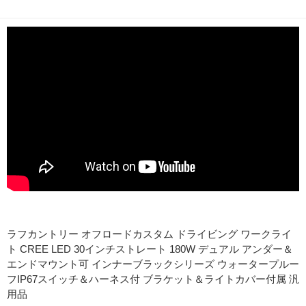
商品説明
ラフカントリー オフロードカスタム ドライビング ワークライ
ト CREE LED 30インチストレート 180W デュアル アンダー＆
エンドマウント可 インナーブラックシリーズ ウォータープルー
フIP67スイッチ＆ハーネス付 ブラケット＆ライトカバー付属 汎
用品