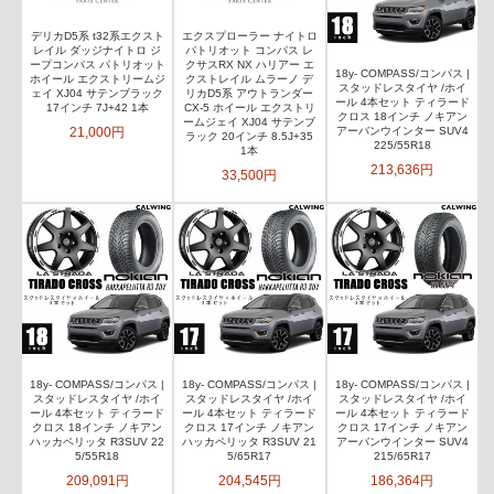
デリカD5系 t32系エクスト
エクスプローラー ナイトロ
レイル ダッジナイトロ ジ
パトリオット コンパス レ
ープコンパス パトリオット
クサスRX NX ハリアー エ
18y- COMPASS/コンパス |
ホイール エクストリームジ
クストレイル ムラーノ デ
スタッドレスタイヤ /ホイ
ェイ XJ04 サテンブラック
リカD5系 アウトランダー
ール 4本セット ティラード
17インチ 7J+42 1本
CX-5 ホイール エクストリ
クロス 18インチ ノキアン
ームジェイ XJ04 サテンブ
21,000円
アーバンウインター SUV4
ラック 20インチ 8.5J+35
225/55R18
1本
213,636円
33,500円
18y- COMPASS/コンパス |
18y- COMPASS/コンパス |
18y- COMPASS/コンパス |
スタッドレスタイヤ /ホイ
スタッドレスタイヤ /ホイ
スタッドレスタイヤ /ホイ
ール 4本セット ティラード
ール 4本セット ティラード
ール 4本セット ティラード
クロス 18インチ ノキアン
クロス 17インチ ノキアン
クロス 17インチ ノキアン
ハッカペリッタ R3SUV 22
ハッカペリッタ R3SUV 21
アーバンウインター SUV4
5/55R18
5/65R17
215/65R17
209,091円
204,545円
186,364円