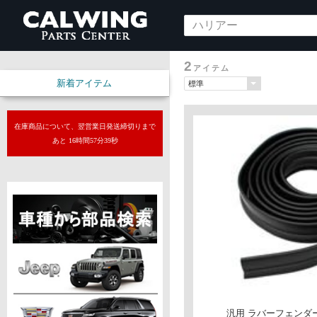
2
アイテム
新着アイテム
在庫商品について、翌営業日発送締切りまで
あと 16時間57分38秒
汎用 ラバーフェンダー