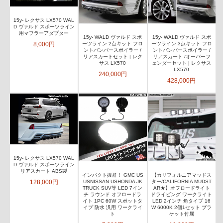
15y- レクサス LX570 WAL
D ヴァルド スポーツライン
用マフラーアダプター
15y- WALD ヴァルド スポ
15y- WALD ヴァルド スポ
8,000円
ーツライン 2点キット フロ
ーツライン 3点キット フロ
ントバンパースポイラー /
ントバンパースポイラー /
リアスカートセット | レク
リアスカート /オーバーフ
サス LX570
ェンダーセット | レクサス
LX570
240,000円
428,000円
15y- レクサス LX570 WAL
D ヴァルド スポーツライン
リアスカート ABS製
インパクト抜群！ GMC US
【カリフォルニアマッドス
128,000円
USNISSAN USHONDA JK
ター/CALIFORNIA MUDST
TRUCK SUV等 LED 7イン
AR★】オフロードライト
チ ラウンド オフロードラ
ドライビング ワークライト
イト 1PC 60W スポットタ
LED 2インチ 角タイプ 16
イプ 防水 汎用 ワークライ
W 6000K 2個1セット ブラ
ト
ケット付属