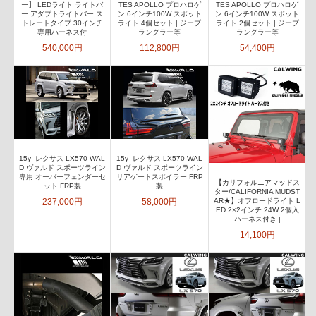
ー】 LEDライト ライトバ
TES APOLLO プロハロゲ
TES APOLLO プロハロゲ
ー アダプトライトバー ス
ン 6インチ100W スポット
ン 6インチ100W スポット
トレートタイプ 30インチ
ライト 4個セット | ジープ
ライト 2個セット | ジープ
専用ハーネス付
ラングラー等
ラングラー等
540,000円
112,800円
54,400円
15y- レクサス LX570 WAL
15y- レクサス LX570 WAL
D ヴァルド スポーツライン
D ヴァルド スポーツライン
専用 オーバーフェンダーセ
リアゲートスポイラー FRP
【カリフォルニアマッドス
ット FRP製
製
ター/CALIFORNIA MUDST
237,000円
58,000円
AR★】オフロードライト L
ED 2×2インチ 24W 2個入
ハーネス付き |
14,100円