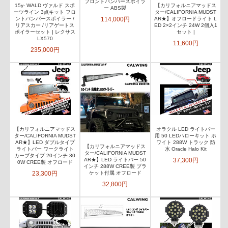
フロントバンパースポイラ
15y- WALD ヴァルド スポ
【カリフォルニアマッドス
ー ABS製
ーツライン 3点キット フロ
ター/CALIFORNIA MUDST
114,000円
ントバンパースポイラー /
AR★】オフロードライト L
リアスカー /リアゲートス
ED 2×2インチ 24W 2個入1
ポイラーセット | レクサス
セット |
LX570
11,600円
235,000円
【カリフォルニアマッドス
オラクル LED ライトバー
ター/CALIFORNIA MUDST
用 50 LEDハローキット ホ
AR★】LED ダブルタイプ
ワイト 288W トラック 防
【カリフォルニアマッドス
ライトバー ワークライト
水 Oracle Halo Kit
ター/CALIFORNIA MUDST
カーブタイプ 20インチ 30
37,300円
AR★】LED ライトバー 50
0W CREE製 オフロード
インチ 288W CREE製 ブラ
23,300円
ケット付属 オフロード
32,800円