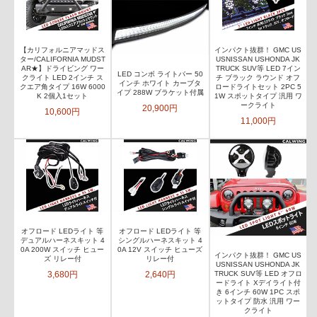
【カリフォルニアマッドス
インパクト抜群！ GMC US
ター/CALIFORNIA MUDST
USNISSAN USHONDA JK
AR★】ドライビング ワー
TRUCK SUV等 LED 7イン
LED コンボ ライトバー 50
クライト LED 2インチ ス
チ ブラック ラウンド オフ
インチ ホワイト カーブタ
クエア角タイプ 16W 6000
ロードライトセット 2PC 5
イプ 288W ブラケット付属
K 2個入1セット
1W スポットタイプ 汎用 ワ
ークライト
20,900円
10,600円
11,000円
オフロード LEDライト 等
オフロード LEDライト 等
デュアルハーネスキット 4
シングルハーネスキット 4
0A 200W スイッチ ヒュー
0A 12V スイッチ ヒューズ
インパクト抜群！ GMC US
ズ リレー付
リレー付
USNISSAN USHONDA JK
3,680円
2,640円
TRUCK SUV等 LED オフロ
ードライト Xデイライト付
き 6インチ 60W 1PC スポ
ットタイプ 防水 汎用 ワー
クライト