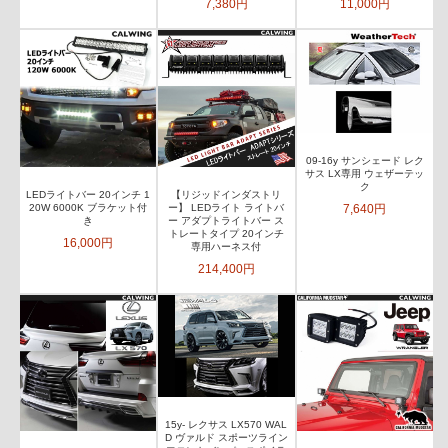
7,380円
11,000円
09-16y サンシェード レク
サス LX専用 ウェザーテッ
ク
LEDライトバー 20インチ 1
【リジッドインダストリ
7,640円
20W 6000K ブラケット付
ー】 LEDライト ライトバ
き
ー アダプトライトバー ス
トレートタイプ 20インチ
16,000円
専用ハーネス付
214,400円
15y- レクサス LX570 WAL
D ヴァルド スポーツライン