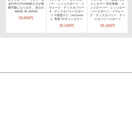
走行中のTV/HDMI入力が視
バー・レンジスポーツ・イ
ャンセラー 対応車種： レ
聴可能になります。 安心の
ヴォーク・ディスカバリー
ンジローバー・レンジロー
MADE IN JAPAN
4・ディスカバリースポー
バースポーツ・イヴォー
ツ ※新型ナビ（InContro
グ・ディスカバリー・ディ
39,600円
l）専用 TVキャンセラー
スカバリースポーツ
35,100円
35,100円