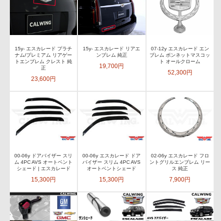
07-12y エスカレード エン
15y- エスカレード プラチ
15y- エスカレード リアエ
ブレム ボンネットマスコッ
ナム/プレミアム リアゲー
ンブレム 純正
ト オールクローム
トエンブレム クレスト 純
19,700円
正
52,300円
23,600円
00-06y ドアバイザー スリ
00-06y エスカレード ドア
02-06y エスカレード フロ
ム 4PC AVS オートベント
バイザー スリム 4PC AVS
ントグリルエンブレム リー
シェード | エスカレード
オートベントシェード
ス 純正
15,300円
15,300円
7,900円