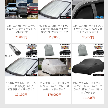
15y- エスカレード コール
02-06y エスカレード | サン
15y- エスカレード | ドアバ
ドエアインテークキット AI
シェード 高品質 バイザー
イザー スリム 4PC AVS オ
RAIDパーツ
固定不要 ウェザーテック
ートベントシェード
78,600円
11,600円
38,400円
15-18y エスカレード | サン
21y- エスカレード | サンブ
21y- エスカレード | フォー
シェード 高品質 バイザー
レラ カーカバー グレー 屋
ムフィット カーカバー ブ
固定不要 ウェザーテック
外用 ウェザーテック
ラック 屋内/ガレージ用 ウ
ェザーテック
11,100円
176,000円
131,000円