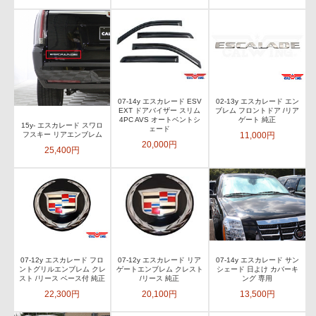
07-14y エスカレード ESV
02-13y エスカレード エン
EXT ドアバイザー スリム
ブレム フロントドア /リア
4PC AVS オートベントシ
ゲート 純正
15y- エスカレード スワロ
ェード
11,000円
フスキー リアエンブレム
20,000円
25,400円
07-12y エスカレード フロ
07-12y エスカレード リア
07-14y エスカレード サン
ントグリルエンブレム クレ
ゲートエンブレム クレスト
シェード 日よけ カバーキ
スト /リース ベース付 純正
/リース 純正
ング 専用
22,300円
20,100円
13,500円