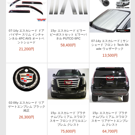
07-14y エスカレード ドア
15y- エスカレード ピラー
バイザー スリム インチャ
ビーポストセット ピラーパ
ンネル 4PC AVS オートベ
ネル PUTCO 6PC
07-14y エスカレード | サン
ントシェード
58,400円
シェード フロント Tech Sh
21,200円
ade ウェザーテック
13,500円
02-06y エスカレード リア
ゲートエンブレム ブラック
純正
15y- エスカレード プラチ
15y- エスカレード プラチ
26,300円
ナム/プレミアム スワロフ
ナム/プレミアム スワロフ
スキー フロントグリルエン
スキー リアゲートエンブレ
ブレム クレスト
ム クレスト
75,600円
64,700円