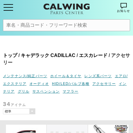
お知らせ
トップ
/
キャデラック CADILLAC
/
エスカレード
/ アクセサ
リー
メンテナンス/純正パーツ
ホイール＆タイヤ
レンズ系パーツ
エアロ/
エクステリア
オーディオ
HID/LED/バルブ各種
アクセサリー
イン
テリア
グリル
サスペンション
マフラー
34
アイテム