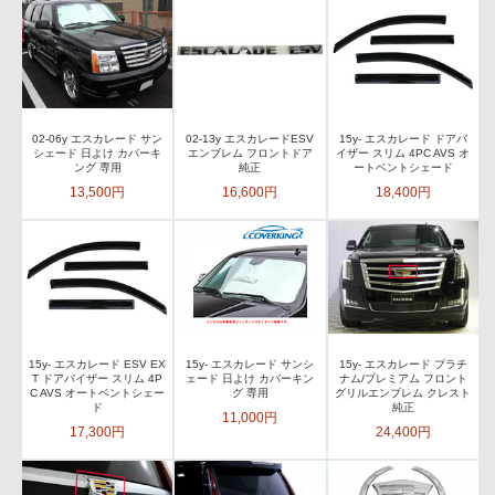
02-06y エスカレード サン
02-13y エスカレードESV
15y- エスカレード ドアバ
シェード 日よけ カバーキ
エンブレム フロントドア
イザー スリム 4PC AVS オ
ング 専用
純正
ートベントシェード
13,500円
16,600円
18,400円
15y- エスカレード ESV EX
15y- エスカレード サンシ
15y- エスカレード プラチ
T ドアバイザー スリム 4P
ェード 日よけ カバーキン
ナム/プレミアム フロント
C AVS オートベントシェー
グ 専用
グリルエンブレム クレスト
ド
純正
11,000円
17,300円
24,400円