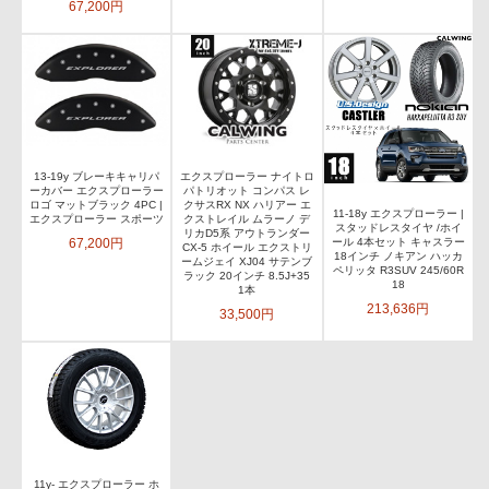
67,200円
13-19y ブレーキキャリパ
エクスプローラー ナイトロ
ーカバー エクスプローラー
パトリオット コンパス レ
ロゴ マットブラック 4PC |
クサスRX NX ハリアー エ
11-18y エクスプローラー |
エクスプローラー スポーツ
クストレイル ムラーノ デ
スタッドレスタイヤ /ホイ
リカD5系 アウトランダー
67,200円
ール 4本セット キャスラー
CX-5 ホイール エクストリ
18インチ ノキアン ハッカ
ームジェイ XJ04 サテンブ
ペリッタ R3SUV 245/60R
ラック 20インチ 8.5J+35
18
1本
213,636円
33,500円
11y- エクスプローラー ホ