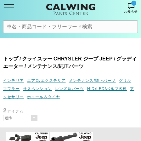
!
お知らせ
トップ
/
クライスラー CHRYSLER ジープ JEEP
/
グラディ
エーター
/ メンテナンス/純正パーツ
インテリア
エアロ/エクステリア
メンテナンス/純正パーツ
グリル
マフラー
サスペンション
レンズ系パーツ
HID/LED/バルブ各種
ア
クセサリー
ホイール＆タイヤ
2
アイテム