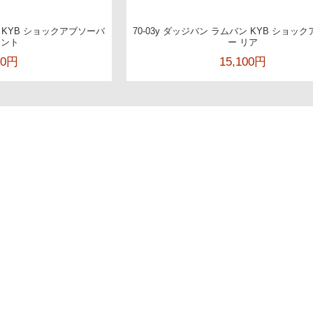
ン KYB ショックアブソーバ
70-03y ダッジバン ラムバン KYB ショッ
ロント
ー リア
00円
15,100円