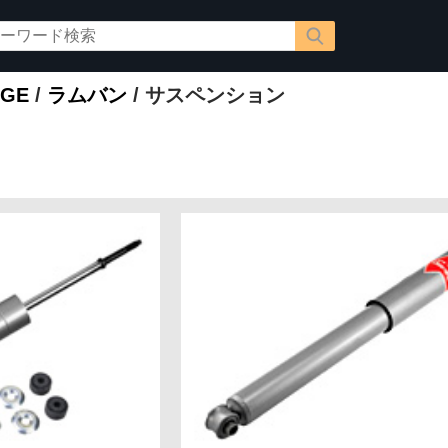
GE
/
ラムバン
/ サスペンション