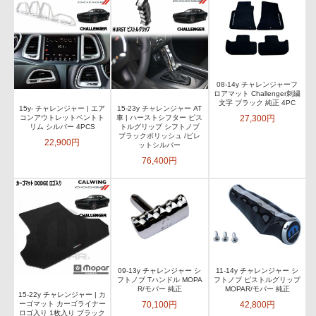
08-14y チャレンジャーフ
ロアマット Challenger刺繍
文字 ブラック 純正 4PC
15y- チャレンジャー | エア
15-23y チャレンジャー AT
27,300円
コンアウトレットベントト
車 | ハーストシフター ピス
リム シルバー 4PCS
トルグリップ シフトノブ
ブラックポリッシュ /ビレ
22,900円
ットシルバー
76,400円
09-13y チャレンジャー シ
11-14y チャレンジャー シ
フトノブ Tハンドル MOPA
フトノブ ピストルグリップ
R/モパー 純正
MOPAR/モパー 純正
15-22y チャレンジャー | カ
70,100円
42,800円
ーゴマット カーゴライナー
ロゴ入り 1枚入り ブラック