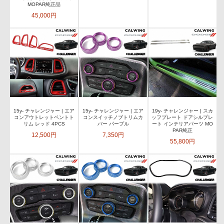
MOPAR純正品
45,000円
15y- チャレンジャー | エア
15y- チャレンジャー | エア
19y- チャレンジャー | スカ
コンアウトレットベントト
コンスイッチノブトリムカ
ッフプレート ドアシルプレ
リム レッド 4PCS
バー パープル
ート インテリアパーツ MO
PAR純正
12,500円
7,350円
55,800円