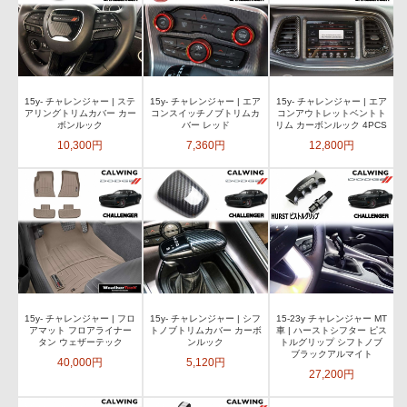
15y- チャレンジャー | ステ
15y- チャレンジャー | エア
15y- チャレンジャー | エア
アリングトリムカバー カー
コンスイッチノブトリムカ
コンアウトレットベントト
ボンルック
バー レッド
リム カーボンルック 4PCS
10,300円
7,360円
12,800円
15y- チャレンジャー | フロ
15y- チャレンジャー | シフ
15-23y チャレンジャー MT
アマット フロアライナー
トノブトリムカバー カーボ
車 | ハーストシフター ピス
タン ウェザーテック
ンルック
トルグリップ シフトノブ
ブラックアルマイト
40,000円
5,120円
27,200円