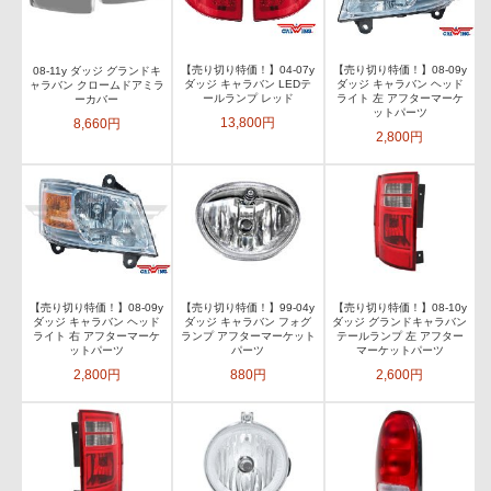
【売り切り特価！】04-07y
【売り切り特価！】08-09y
08-11y ダッジ グランドキ
ダッジ キャラバン LEDテ
ダッジ キャラバン ヘッド
ャラバン クロームドアミラ
ールランプ レッド
ライト 左 アフターマーケ
ーカバー
ットパーツ
13,800円
8,660円
2,800円
【売り切り特価！】08-09y
【売り切り特価！】99-04y
【売り切り特価！】08-10y
ダッジ キャラバン ヘッド
ダッジ キャラバン フォグ
ダッジ グランドキャラバン
ライト 右 アフターマーケ
ランプ アフターマーケット
テールランプ 左 アフター
ットパーツ
パーツ
マーケットパーツ
2,800円
880円
2,600円