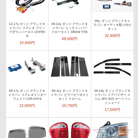
08y- ダッジ グランドキャ
12-17y ダッジ グランドキ
08-14y ダッジ グランドキ
ラバン オーディオ取り付け
ャラバン ステレオ フリッ
ャラバン ヒッチメンバー
キット
プダウンハーネス CHYRV
ドロータイト DRAW TITE
32,900円
D
68,000円
10,400円
08-17y ダッジ グランドキ
08-11y ダッジ グランドキ
08-18y ダッジ グランドキ
ャラバン ステレオインター
ャラバン ピラービーポスト
ャラバン ドアバイザー ス
フェイス C2R-CHY4
セット クローム
リム 4PC AVS オートベン
トシェード
22,000円
10,700円
17,500円