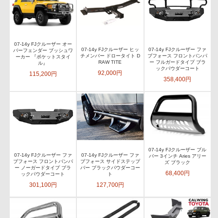
07-14y FJクルーザー オー
07-14y FJクルーザー ヒッ
07-14y FJクルーザー ファ
バーフェンダー ブッシュワ
チメンバー ドロータイト D
ブフォース フロントバンパ
ーカー 『ポケットスタイ
RAW TITE
ー フルガードタイプ ブラ
ル』
ックパウダーコート
92,000円
115,200円
358,400円
07-14y FJクルーザー ブル
07-14y FJクルーザー ファ
07-14y FJクルーザー ファ
バー 3インチ Aries アリー
ブフォース フロントバンパ
ブフォース サイドステップ
ズ ブラック
ー ノーガードタイプ ブラ
バー ブラックパウダーコー
68,400円
ックパウダーコート
ト
301,100円
127,700円