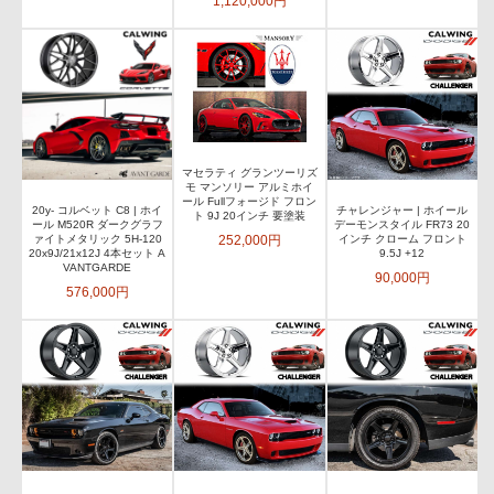
1,120,000円
マセラティ グランツーリズ
モ マンソリー アルミホイ
ール Fullフォージド フロン
20y- コルベット C8 | ホイ
チャレンジャー | ホイール
ト 9J 20インチ 要塗装
ール M520R ダークグラフ
デーモンスタイル FR73 20
252,000円
ァイトメタリック 5H-120
インチ クローム フロント
20x9J/21x12J 4本セット A
9.5J +12
VANTGARDE
90,000円
576,000円