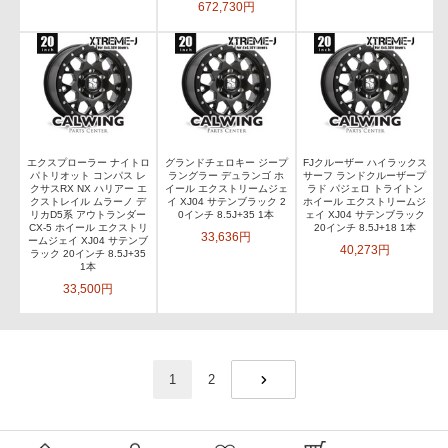
672,730円
エクスプローラー ナイトロ
グランドチェロキー ジープ
FJクルーザー ハイラックス
パトリオット コンパス レ
ラングラー デュランゴ ホ
サーフ ランドクルーザープ
クサスRX NX ハリアー エ
イール エクストリームジェ
ラド パジェロ トライトン
クストレイル ムラーノ デ
イ XJ04 サテンブラック 2
ホイール エクストリームジ
リカD5系 アウトランダー
0インチ 8.5J+35 1本
ェイ XJ04 サテンブラック
CX-5 ホイール エクストリ
20インチ 8.5J+18 1本
33,636円
ームジェイ XJ04 サテンブ
40,273円
ラック 20インチ 8.5J+35
1本
33,500円
1
2
NEXT