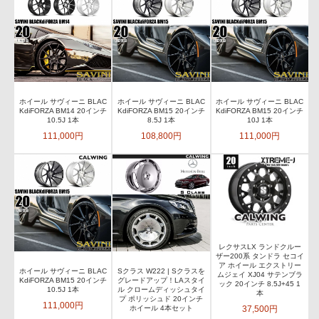
ホイール サヴィーニ BLAC
ホイール サヴィーニ BLAC
ホイール サヴィーニ BLAC
KdiFORZA BM14 20インチ
KdiFORZA BM15 20インチ
KdiFORZA BM15 20インチ
10.5J 1本
8.5J 1本
10J 1本
111,000円
108,800円
111,000円
レクサスLX ランドクルー
ザー200系 タンドラ セコイ
ア ホイール エクストリー
ホイール サヴィーニ BLAC
Sクラス W222 | Sクラスを
ムジェイ XJ04 サテンブラ
KdiFORZA BM15 20インチ
グレードアップ！LAスタイ
ック 20インチ 8.5J+45 1
10.5J 1本
ル クロームディッシュタイ
本
プ ポリッシュド 20インチ
111,000円
37,500円
ホイール 4本セット