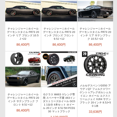
チャレンジャー | ホイール
チャレンジャー | ホイール
チャレンジャー | ホイール
デーモンスタイル FR73 20
デーモンスタイル FR73 20
デーモンスタイル FR73 20
インチ リア ブロンズ 10.5
インチ ブロンズ フロント
インチ リア サテンブラッ
J +22
9.5J +12
ク 10.5J +22
86,400円
86,400円
86,400円
メルセデスベンツG550 ア
ウディQ7 フォルクスワー
ゲントゥアレグポルシェカ
チャレンジャー | ホイール
Gクラス W463 ゲレンデ専
イエン ホイール エクスト
デーモンスタイル FR73 20
用 スペーサー不要 463イン
リームジェイ XJ04 サテン
インチ サテンブラック フ
ダストリーズホイール GC0
ブラック 20インチ 8.5J+5
ロント 9.5J +12
1 1台分 4本セット ホイー
0 1本
ル 20インチ 9.5J 5H PCD1
86,400円
33,636円
30 マットブラック