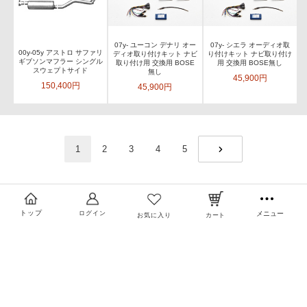
07y- ユーコン デナリ オー
07y- シエラ オーディオ取
00y-05y アストロ サファリ
ディオ取り付けキット ナビ
り付けキット ナビ取り付け
ギブソンマフラー シングル
取り付け用 交換用 BOSE
用 交換用 BOSE無し
スウェプトサイド
無し
45,900円
150,400円
45,900円
1
2
3
4
5
NEXT
トップ
ログイン
メニュー
お気に入り
カート