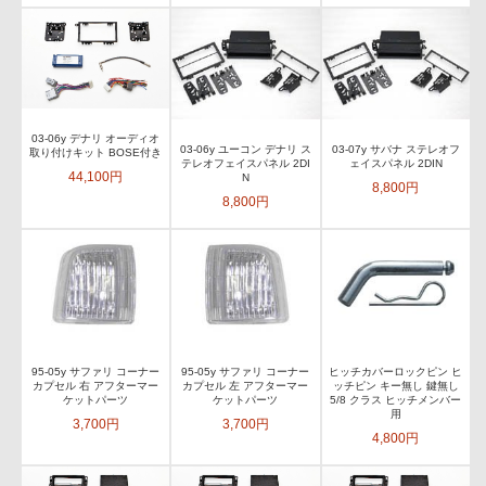
03-06y デナリ オーディオ
03-06y ユーコン デナリ ス
03-07y サバナ ステレオフ
取り付けキット BOSE付き
テレオフェイスパネル 2DI
ェイスパネル 2DIN
44,100円
N
8,800円
8,800円
95-05y サファリ コーナー
95-05y サファリ コーナー
ヒッチカバーロックピン ヒ
カプセル 右 アフターマー
カプセル 左 アフターマー
ッチピン キー無し 鍵無し
ケットパーツ
ケットパーツ
5/8 クラス ヒッチメンバー
用
3,700円
3,700円
4,800円