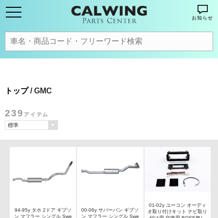
お知らせ
トップ
/ GMC
239
アイテム
01-02y ユーコン オーディ
94-95y タホ 2ドア ギブソ
00-06y サバーバン ギブソ
オ取り付けキット ナビ取り
ン マフラー シングル Swe
ン マフラー シングル Swe
付け用 交換用 BOSE無し