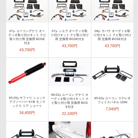
07y- ユーコンデナリ オー
07y- シエラ オーディオ取
08y- サバナ オーディオ取
ディオ取り付けキット ナビ
り付けキット ナビ取り付け
り付けキット ナビ取り付け
取り付け用 交換用 BOSE
用 交換用 BOSE付き
用 交換用 BOSE付き
付き
43,700円
43,700円
43,700円
99-02y ユーコン デナリ オ
85-05y サファリ ショック
95-02y ユーコン ステレオ
ーディオ取り付けキット ナ
アブソーバー KYB モノマ
フェイスパネル 1DIN
ビ取り付け用 交換用 BOS
ックス リア ショート
E付き
7,040円
34,400円
22,100円