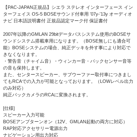
【PAC-JAPAN正規品】シエラ ステレオ インターフェース イン
ターフェイス OS-5 BOSEサウンド付車用 '07y-'13y オーディオ
ナビ 日本語説明書付 正規品認定マーク付 保証書付
2007年以降のGMLAN 29bitデータバスシステム使用のBOSEサ
ウンドシステム搭載車用になります。（BOSE無しにも適合可
能）BOSEシステムの場合、純正デッキを外す事により対応で
きなくなります。
・警告音（チャイム音）・ウィンカー音・バックセンサー音等
の音も保持します。
また、センタースピーカー、サブウーファー取付車につきまし
てもRCAでの入力が可能となっております。（LOWレベル出力
のみ対応）
純正バックカメラのRCAに変換されます。
[仕様]
スピーカー入力可能
BOSEアンプターンオン（12V、GMLAN起動の両方に対応）
RAP対応アクセサリー電源出力
ナビゲーション用出力対応