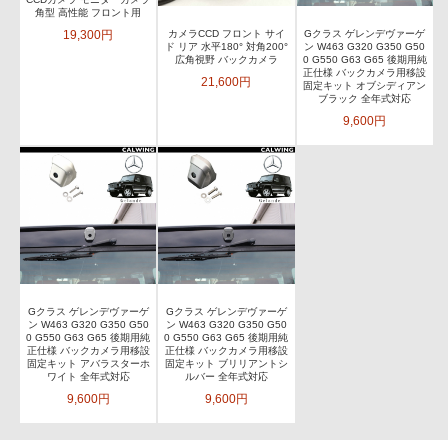
角型 高性能 フロント用
19,300円
カメラCCD フロント サイ
Gクラス ゲレンデヴァーゲ
ド リア 水平180° 対角200°
ン W463 G320 G350 G50
広角視野 バックカメラ
0 G550 G63 G65 後期用純
正仕様 バックカメラ用移設
21,600円
固定キット オブシディアン
ブラック 全年式対応
9,600円
Gクラス ゲレンデヴァーゲ
Gクラス ゲレンデヴァーゲ
ン W463 G320 G350 G50
ン W463 G320 G350 G50
0 G550 G63 G65 後期用純
0 G550 G63 G65 後期用純
正仕様 バックカメラ用移設
正仕様 バックカメラ用移設
固定キット アバラスターホ
固定キット ブリリアントシ
ワイト 全年式対応
ルバー 全年式対応
9,600円
9,600円