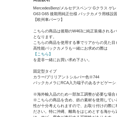
MercedesBenz/メルセデスベンツ Gクラス ゲレンデ
G63 G65 後期用純正仕様 バックカメラ用移
【欧州車パーツ】
こちらの商品は後期のW463に純正装備される
となります。
こちらの商品を使用する事でリアからの見た目
高性能バックカメラも一緒にお求めの際は
【こちら】
を是非一緒にお買い求め下さい。
固定型タイプ
カラー/ブリリアントシルバー色※744
バックカメラにRCA入力端子のあるナビゲーシ
※海外輸入品のため一部加工調整が必要な場合
※こちらの商品を含め、鉄の素材を使用してい
性が十分考えられますので、お取り付けの際に
ださい。特に沖縄、離島をはじめとする海から