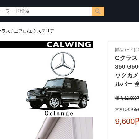
クラス
/
エアロ/エクステリア
[商品コード ] 11
Gクラス 
350 G5
ックカメ
ルバー 
価格 12,000
本国お取り寄せ
9,600