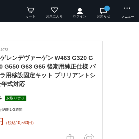
!
カート
お気に入り
ログイン
お知らせ
メニュー
1072
ゲレンデヴァーゲン W463 G320 G
00 G550 G63 G65 後期用純正仕様 バ
ラ用移設固定キット ブリリアントシ
全年式対応
円
お取り寄せ
納期1-3週間
円
（税込10,560円）