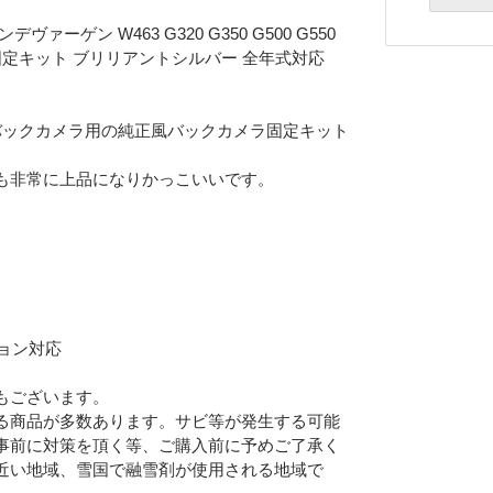
ヴァーゲン W463 G320 G350 G500 G550
設固定キット ブリリアントシルバー 全年式対応
バックカメラ用の純正風バックカメラ固定キット
も非常に上品になりかっこいいです。
ョン対応
もございます。
る商品が多数あります。サビ等が発生する可能
Eメー
事前に対策を頂く等、ご購入前に予めご了承く
プライバ
近い地域、雪国で融雪剤が使用される地域で