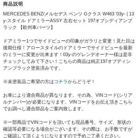
商品説明
MERCEDES BENZ/メルセデス ベンツ Gクラス W463 '03y- | 13
y-スタイル ドアミラーASSY 左右セット 197オブシディアンブ
ラック 【欧州車パーツ】
ドアミラー1つでサイドビューの印象がガラリと変更！見た目は
後期仕様！アロースタイルのドアミラーでサイドビューを最新
のミラーに変更が出来ます！03y-のゲレンデオーナー様は是非
チェックしてみて下さい！こちらの商品は純正197オブディシ
アンブラック塗装済みです。
※未塗装品ご希望の方は
コチラ
からどうぞ！
お車により適合商品が異なります。その為、VINコード(シリア
ルナンバー)が必要になります。VINコードをお伝え頂きこちら
でお調べし適合部品をご案内致します。
※一部商品でVINコードを頂いても現品番号、サイズ、形状の
確認等必要になる場合がございます。その際は、お手数ですが
ご確認して頂くようになりますので予めご了承ください。