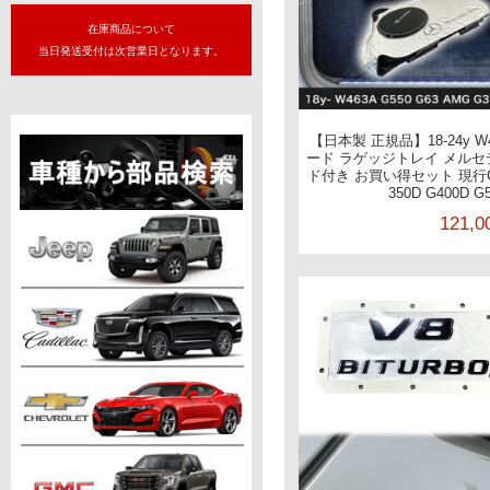
在庫商品について
当日発送受付は次営業日となります。
【日本製 正規品】18-24y 
ード ラゲッジトレイ メル
ド付き お買い得セット 現行
350D G400D G
121,