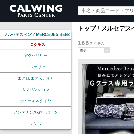
トップ
/
メルセデスベン
メルセデスベンツ MERCEDES BENZ
168
アイテム
Gクラス
アクセサリー
インテリア
エアロ/エクステリア
サスペンション
ホイール＆タイヤ
メンテナンス/純正パーツ
レンズ