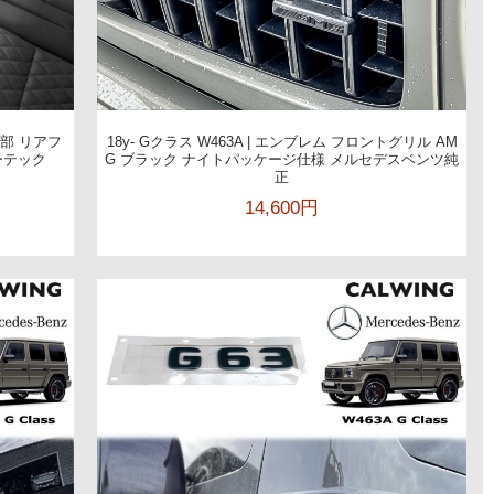
ート部 リアフ
18y- Gクラス W463A | エンブレム フロントグリル AM
ーテック
G ブラック ナイトパッケージ仕様 メルセデスベンツ純
正
14,600円