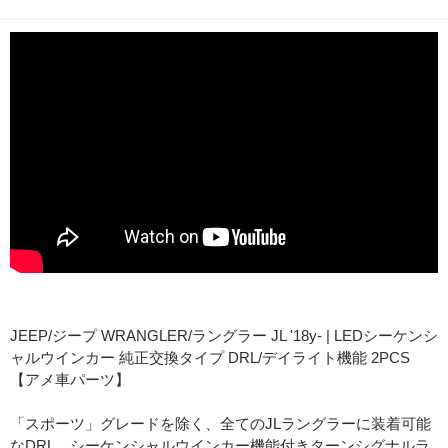
商品説明
JEEP/ジープ WRANGLER/ラングラー JL '18y- | LEDシーケンシ
ャルウインカー 純正交換タイプ DRL/デイライト機能 2PCS
【アメ車パーツ】
「スポーツ」グレードを除く、全てのJLラングラーに装着可能
なDRL、シーケンシャルウインカー機能付きターンシグナルラ