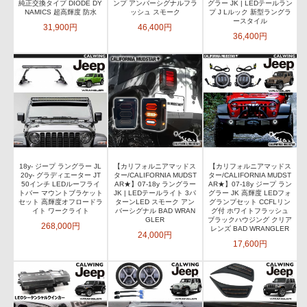
純正交換タイプ DIODE DY
ンプ アンバーシグナルフラ
グラー JK | LEDテールラン
NAMICS 超高輝度 防水
ッシュ スモーク
プ J Lルック 新型ラングラ
ースタイル
31,900円
46,400円
36,400円
18y- ジープ ラングラー JL
【カリフォルニアマッドス
【カリフォルニアマッドス
20y- グラディエーター JT
ター/CALIFORNIA MUDST
ター/CALIFORNIA MUDST
50インチ LEDルーフライ
AR★】07-18y ラングラー
AR★】07-18y ジープ ラン
トバー マウントブラケット
JK | LEDテールライト 3パ
グラー JK 高輝度 LEDフォ
セット 高輝度オフロードラ
ターンLED スモーク アン
グランプセット CCFLリン
イト ワークライト
バーシグナル BAD WRAN
グ付 ホワイトフラッシュ
GLER
ブラックハウジング クリア
268,000円
レンズ BAD WRANGLER
24,000円
17,600円