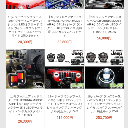
18y- ジープ ラングラー JL
【カリフォルニアマッドス
【カリフォルニアマッドス
20y- グラディエーター JT
ター/CALIFORNIA MUDST
ター/CALIFORNIA MUDST
シングルLEDオフロード ラ
AR★】07-18y ジープ ラン
AR★】50インチ LEDライ
イト ウインドマウントブラ
グラー JK | RGB ハロ 高輝
トバー シングル ストレー
ケットセット LED ワーク
度 LED カスタムヘッドラ
ト ホワイト 250W
ライト 2個入1セット
イ
56,000円
20,300円
32,800円
【カリフォルニアマッドス
18y- ジープ ラングラーJL
18y- ジープ ラングラーJL
ター/CALIFORNIA MUDST
ハロゲン車 | LEDヘッドラ
ハロゲン車 | LEDヘッドラ
AR★ 】07-18y ジープ ラ
イト インナークローム DR
イト インナーブラック DR
ングラー JK | LEDテールラ
L イカリング アンバーシグ
L イカリング アンバーシグ
イト バーチカルスタイル
ナル 純正ルック DV8
ナル 純正ルック DV8
ユーロ仕様
216,000円
253,700円
26,300円