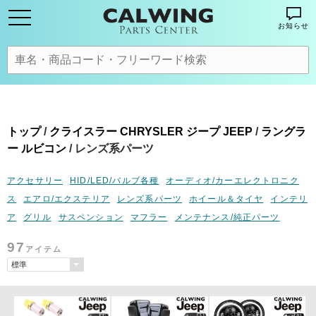
お知らせ
トップ
/
クライスラー CHRYSLER ジープ JEEP
/
ラングラ
ー ルビコン
/ レンズ系パーツ
アクセサリー
HID/LED/バルブ各種
オーディオ/カーエレクトロニク
ス
エアロ/エクステリア
レンズ系パーツ
ホイール＆タイヤ
インテリ
ア
グリル
サスペンション
マフラー
メンテナンス/純正パーツ
97
アイテム