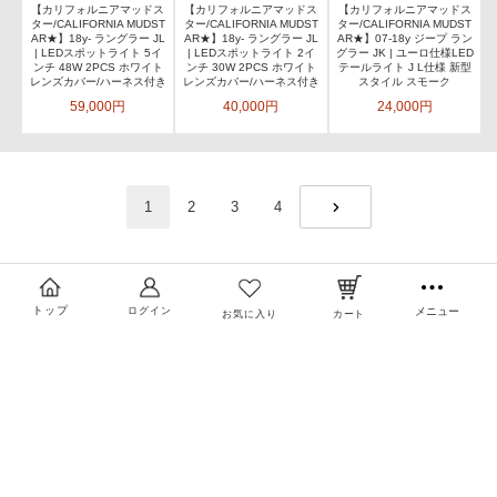
【カリフォルニアマッドス
【カリフォルニアマッドス
【カリフォルニアマッドス
ター/CALIFORNIA MUDST
ター/CALIFORNIA MUDST
ター/CALIFORNIA MUDST
AR★】18y- ラングラー JL
AR★】18y- ラングラー JL
AR★】07-18y ジープ ラン
| LEDスポットライト 5イ
| LEDスポットライト 2イ
グラー JK | ユーロ仕様LED
ンチ 48W 2PCS ホワイト
ンチ 30W 2PCS ホワイト
テールライト J L仕様 新型
レンズカバー/ハーネス付き
レンズカバー/ハーネス付き
スタイル スモーク
59,000円
40,000円
24,000円
1
2
3
4
NEXT
トップ
ログイン
メニュー
お気に入り
カート