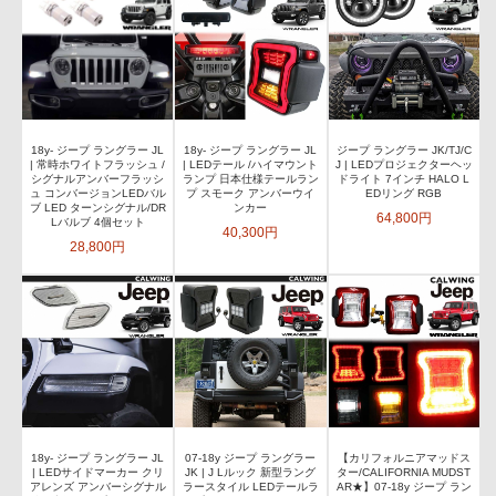
18y- ジープ ラングラー JL
18y- ジープ ラングラー JL
ジープ ラングラー JK/TJ/C
| 常時ホワイトフラッシュ /
| LEDテール /ハイマウント
J | LEDプロジェクターヘッ
シグナルアンバーフラッシ
ランプ 日本仕様テールラン
ドライト 7インチ HALO L
ュ コンバージョンLEDバル
プ スモーク アンバーウイ
EDリング RGB
ブ LED ターンシグナル/DR
ンカー
64,800円
Lバルブ 4個セット
40,300円
28,800円
18y- ジープ ラングラー JL
07-18y ジープ ラングラー
【カリフォルニアマッドス
| LEDサイドマーカー クリ
JK | J Lルック 新型ラング
ター/CALIFORNIA MUDST
アレンズ アンバーシグナル
ラースタイル LEDテールラ
AR★】07-18y ジープ ラン