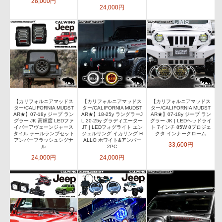
28,000円
24,000円
【カリフォルニアマッドス
【カリフォルニアマッドス
【カリフォルニアマッドス
ター/CALIFORNIA MUDST
ター/CALIFORNIA MUDST
ター/CALIFORNIA MUDST
AR★】07-18y ジープ ラン
AR★】18-25y ラングラーJ
AR★】07-18y ジープ ラン
グラー JK 高輝度 LEDファ
L 20-25y グラディエーター
グラー JK | LEDヘッドライ
イバーアヴェーンジャース
JT | LEDフォグライト エン
ト 7インチ 85W 8プロジェ
タイル テールランプセット
ジェルリング イカリング H
クタ インナークローム
アンバーフラッシュシグナ
ALLO ホワイト&アンバー
33,600円
ル
2PC
24,000円
24,000円