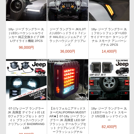
18y- ジープ ラングラー JL
ジープ ラングラー JK/LJ/T
18y- ジープ ラングラー JL
| LEDシーケンシャルウイ
J | LEDヘッドライト 7イン
| フロントフェンダーLED
ンカー 純正交換タイプ DR
チ HALOエンジェルアイ ブ
サイドマーカー ターンシグ
L/デイライト機能 2PCS
ラックハウジング クリアレ
ナル スモーク アンバーシ
ンズ
グナル 2PCS
96,000円
36,000円
14,400円
07-17y ジープ ラングラー
【カリフォルニアマッドス
18y- ジープ ラングラー JL
JK 高輝度 デイライト付 LE
ター/CALIFORNIA MUDST
| LEDテールライト スモー
Dフォグランプセット ホワ
AR★】07-18y ジープ ラン
ク US仕様 レッドウインカ
イト ブラックハウジング
グラー JK 高輝度 LED SP
ー
クリアレンズ BADWRANG
フラッシュ テールランプセ
82,400円
LER
ット クリアレンズ アンバ
ーフラッシュシグナル