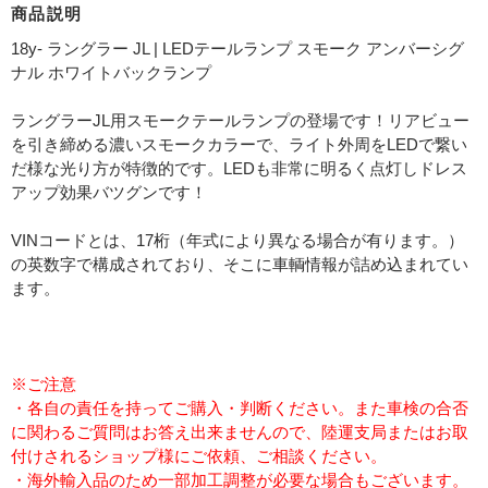
商品説明
18y- ラングラー JL | LEDテールランプ スモーク アンバーシグ
ナル ホワイトバックランプ
ラングラーJL用スモークテールランプの登場です！リアビュー
を引き締める濃いスモークカラーで、ライト外周をLEDで繋い
だ様な光り方が特徴的です。LEDも非常に明るく点灯しドレス
アップ効果バツグンです！
VINコードとは、17桁（年式により異なる場合が有ります。）
の英数字で構成されており、そこに車輌情報が詰め込まれてい
ます。
※ご注意
・各自の責任を持ってご購入・判断ください。また車検の合否
に関わるご質問はお答え出来ませんので、陸運支局またはお取
付けされるショップ様にご依頼、ご相談ください。
・海外輸入品のため一部加工調整が必要な場合もございます。