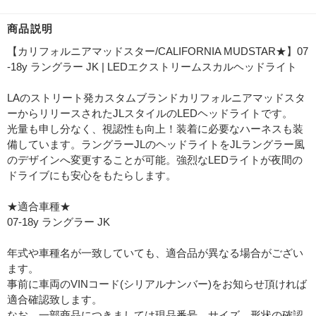
商品説明
【カリフォルニアマッドスター/CALIFORNIA MUDSTAR★】07
-18y ラングラー JK | LEDエクストリームスカルヘッドライト
LAのストリート発カスタムブランドカリフォルニアマッドスタ
ーからリリースされたJLスタイルのLEDヘッドライトです。
光量も申し分なく、視認性も向上！装着に必要なハーネスも装
備しています。ラングラーJLのヘッドライトをJLラングラー風
のデザインへ変更することが可能。強烈なLEDライトが夜間の
ドライブにも安心をもたらします。
★適合車種★
07-18y ラングラー JK
年式や車種名が一致していても、適合品が異なる場合がござい
ます。
事前に車両のVINコード(シリアルナンバー)をお知らせ頂ければ
適合確認致します。
なお、一部商品につきましては現品番号、サイズ、形状の確認