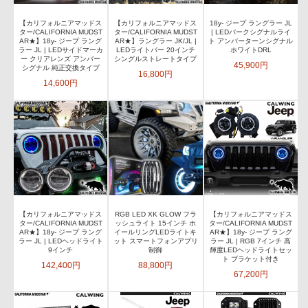
【カリフォルニアマッドス
【カリフォルニアマッドス
18y- ジープ ラングラー JL
ター/CALIFORNIA MUDST
ター/CALIFORNIA MUDST
| LEDパークシグナルライ
AR★】18y- ジープ ラング
AR★】ラングラー JK/JL |
ト アンバーターンシグナル
ラー JL | LEDサイドマーカ
LEDライトバー 20インチ
ホワイトDRL
ー クリアレンズ アンバー
シングルストレートタイプ
45,900円
シグナル 純正交換タイプ
16,800円
14,600円
【カリフォルニアマッドス
RGB LED XK GLOW フラ
【カリフォルニアマッドス
ター/CALIFORNIA MUDST
ッシュライト 15インチ ホ
ター/CALIFORNIA MUDST
AR★】18y- ジープ ラング
イールリングLEDライトキ
AR★】18y- ジープ ラング
ラー JL | LEDヘッドライト
ット スマートフォンアプリ
ラー JL | RGB 7インチ 高
9インチ
制御
輝度LEDヘッドライトセッ
ト ブラケット付き
142,400円
88,800円
67,200円