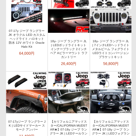
07-17y ジープ ラングラー
JK オラクル LED カスタム
ヘッドライト ハロキット
18y- ジープ ラングラー JL
18y- ジープ ラングラー JL
防水 12V ホワイト Oracle
| LEDポッドライトキット
| 7インチLEDヘッドライト
Halo Kit
インナーブラック 2インチ
メタルビーム フォグライト
64,000円
ペア Aピラーマウント ラフ
LEDライトコンバージョン
カントリー
ブラケットキット
26,400円
56,800円
07-17yジープ ラングラー J
【カリフォルニアマッドス
【カリフォルニアマッドス
K | LEDサイドマーカー ス
ター/CALIFORNIA MUDST
ター/CALIFORNIA MUDST
モーク アンバー
AR★】07-18y ジープ ラン
AR★】07-18y ジープ ラン
グラー JK | LEDテールラン
グラー JK | LEDフォグラン