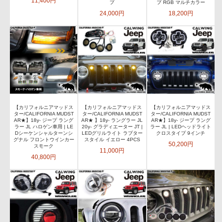
11,400円
プ
プ RGB マルチカラー
24,000円
18,200円
【カリフォルニアマッドス
【カリフォルニアマッドス
【カリフォルニアマッドス
ター/CALIFORNIA MUDST
ター/CALIFORNIA MUDST
ター/CALIFORNIA MUDST
AR★】18y- ジープ ラング
AR★ 】18y- ラングラー JL
AR★】18y- ジープ ラング
ラー JL ハロゲン車用 | LE
20y- グラディエーター JT |
ラー JL | LEDヘッドライト
Dシーケンシャルターンシ
LEDグリルライト ラプター
クロスタイプ 9インチ
グナル フロントウインカー
スタイル イエロー 4PCS
50,200円
スモーク
11,000円
40,800円