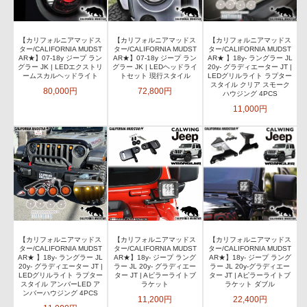
【カリフォルニアマッドス
【カリフォルニアマッドス
【カリフォルニアマッドス
ター/CALIFORNIA MUDST
ター/CALIFORNIA MUDST
ター/CALIFORNIA MUDST
AR★】07-18y ジープ ラン
AR★】07-18y ジープ ラン
AR★ 】18y- ラングラー JL
グラー JK | LEDエクストリ
グラー JK | LEDヘッドライ
20y- グラディエーター JT |
ームスカルヘッドライト
トセット 現行スタイル
LEDグリルライト ラプター
スタイル クリア スモーク
80,000円
72,800円
ハウジング 4PCS
11,000円
【カリフォルニアマッドス
【カリフォルニアマッドス
【カリフォルニアマッドス
ター/CALIFORNIA MUDST
ター/CALIFORNIA MUDST
ター/CALIFORNIA MUDST
AR★ 】18y- ラングラー JL
AR★】18y- ジープ ラング
AR★】18y- ジープ ラング
20y- グラディエーター JT |
ラー JL 20y- グラディエー
ラー JL 20y-グラディエー
LEDグリルライト ラプター
ター JT | Aピラーライトブ
ター JT | Aピラーライトブ
スタイル アンバーLED ア
ラケット
ラケット ダブル
ンバーハウジング 4PCS
11,200円
22,400円