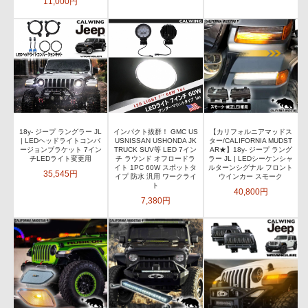
11,000円
18y- ジープ ラングラー JL
インパクト抜群！ GMC US
【カリフォルニアマッドス
| LEDヘッドライトコンバ
USNISSAN USHONDA JK
ター/CALIFORNIA MUDST
ージョンブラケット 7イン
TRUCK SUV等 LED 7イン
AR★】18y- ジープ ラング
チLEDライト変更用
チ ラウンド オフロードラ
ラー JL | LEDシーケンシャ
イト 1PC 60W スポットタ
ルターンシグナル フロント
35,545円
イプ 防水 汎用 ワークライ
ウインカー スモーク
ト
40,800円
7,380円