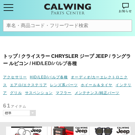
お知らせ
トップ
/
クライスラー CHRYSLER ジープ JEEP
/
ラングラ
ー ルビコン
/ HID/LED/バルブ各種
アクセサリー
HID/LED/バルブ各種
オーディオ/カーエレクトロニク
ス
エアロ/エクステリア
レンズ系パーツ
ホイール＆タイヤ
インテリ
ア
グリル
サスペンション
マフラー
メンテナンス/純正パーツ
61
アイテム