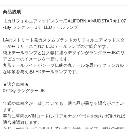
商品説明
【カリフォルニアマッドスター/CALIFORNIA MUDSTAR★】07
-18y ラングラー JK | LEDテールランプ
LAのストリート発カスタムブランドカリフォルニアマッドスタ
ーからリリースされたLEDテールランプのご紹介です。
純正テールランプとは大幅に違うデザインがラングラーJKのリ
アビューのイメージを一新します。
丸形テールライトがジープ伝統の丸テールを思わせクラシカル
な印象を与えるLEDテールランプです。
★適合車種★
07-18y ラングラー JK
年式や車種名が一致していても、適合品が異なる場合がござい
ます。
事前に車両のVINコード(シリアルナンバー)をお知らせ頂ければ
適合確認致します。
なお、一部商品につきましては現品番号、サイズ、形状の確認