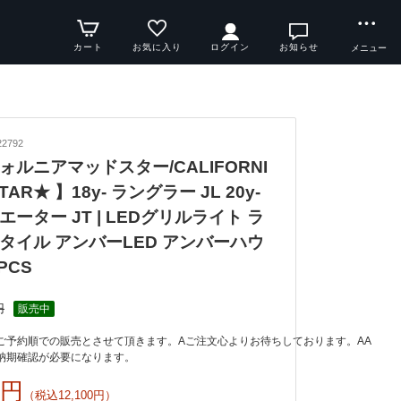
カート
お気に入り
ログイン
お知らせ
メニュー
2792
ォルニアマッドスター/CALIFORNI
TAR★ 】18y- ラングラー JL 20y-
ーター JT | LEDグリルライト ラ
タイル アンバーLED アンバーハウ
PCS
円
販売中
納期確認が必要になります。
0円
（税込12,100円）