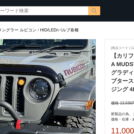
ラングラー ルビコン
/
HID/LED/バルブ各種
[商品コード ] 12
【カリフ
A MUDS
グラディエ
プタース
ジング 4
価格 13,636
価格・在庫・
11,00