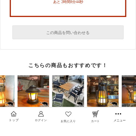
あと 2時間8分44秒
この商品を問い合わせる
必須
こちらの商品もおすすめです！
必須
必須
トップ
ログイン
メニュー
お気に入り
カート