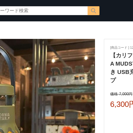
[商品コード ] 12
【カリフ
A MU
き US
プ
価格 7,000円
6,300