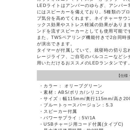
LEDライトはアンバーのゆらぎ、アンバ
にはスピーカーを備えており、5種類のプ
プ気分を高めてくれます。ネイチャーサウ
ックス効果やストレス軽減の効果がありま
ンドを流すスピーカーとしても使用可能で
また、TWSペアリング機能付きで2台同時
が演出できます。
タイマーが付属していて、就寝時の切り忘
レージライフ、ご自宅のバルコニーなどシ
用いただけるおススメのLEDランタンです
【仕様
・カラー： オリーブグリーン
・素材：ABS/ポリカ/シリコン
・サイズ：幅115mm/奥行115mm/高さ20
・ブルートゥースバージョン：5.3
・スピーカー付属
・パワーサプライ：5V/1A
・USBチャージ用コード付属(タイプC)