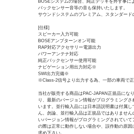
BOSEシステムの場合、純正デッキを外す事に
バックセンサー音等の音も保持いたします。
サウンドシステムのプレミアム、スタンダードの
[仕様]
スピーカー入力可能
BOSEアンプターンオン可能
RAP対応アクセサリー電源出力
パワーアンテナ対応
純正バックセンサー使用可能
ナビゲーション用出力対応※
SWI出力完備※
※Class-2信号より出力する為、一部の車両
当社が販売する商品はPAC-JAPAN正規品に
り、最新のバージョン情報がプログラミングさ
います。並行輸入品には日本語説明書は付属し
ん。勿論、並行輸入品は正規品ではありません
いバージョン情報がプログラミングされていて
の際は正常に動作しない場合や、誤作動の原因にな
求め下さい。