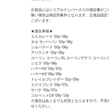
正規品にはシリアルナンバー入りの保証書がご
無い場合は保証対象外となります。正規品認定
ございます。
★適合車種★
エスカレード '03y-'06y
タホ サバーバン '03y-'06y
シルバラード '03y-'06y
アバランチ '03y-'06y
ユーコン ユーコンXL ユーコンデナリ ユーコンデナリX
シエラ '03y-'06y
ハマーH2 '03y-'07y
ハマーH3 '06y-'09y
トレイルブレイザー '02y-'09y
エクスプレス '03y-'07y
サバナ '03y-'07y
コルベットC6 '05y-'13y
※適合はあくまでも目安となりますので、不安
せください。