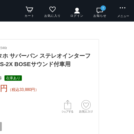
!
カート
お気に入り
ログイン
お知らせ
メニュー
346t
y タホ サバーバン ステレオインターフ
S-2X BOSEサウンド付車用
円
在庫あり
0円
（税込33,880円）