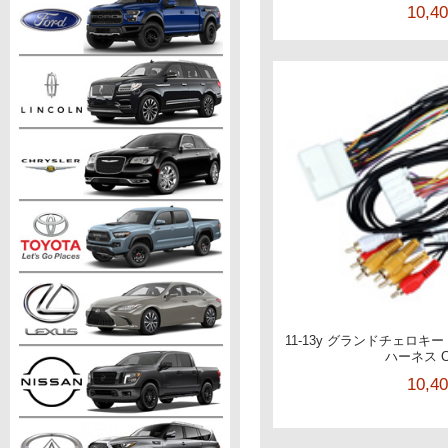
10,4
11-13y グランドチェロキ
ハーネス C
10,4