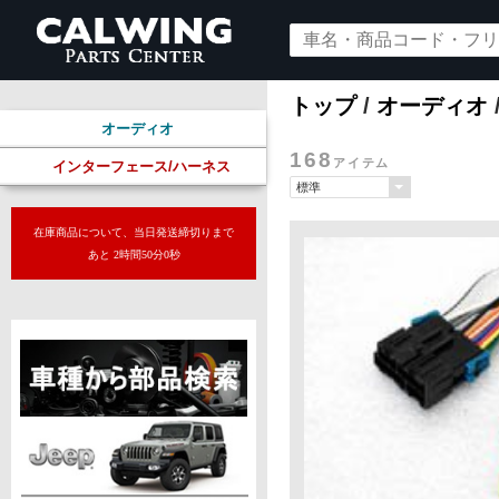
トップ
/
オーディオ
オーディオ
168
アイテム
インターフェース/ハーネス
在庫商品について、当日発送締切りまで
あと 2時間49分58秒