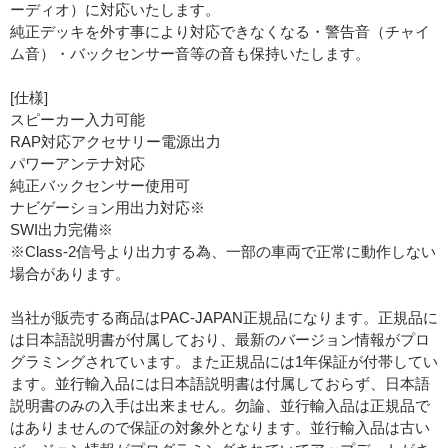
ーディオ）に対応いたします。
純正デッキを外す事により対応できなくなる・警告音（チャイ
ム音）・バックセンサー音等の音も保持いたします。
[仕様]
スピーカー入力可能
RAP対応アクセサリー電源出力
パワーアンテナ対応
純正バックセンサー使用可
ナビゲーション用出力対応※
SWI出力完備※
※Class-2信号より出力する為、一部の車両で正常に動作しない
場合があります。
当社が販売する商品はPAC-JAPAN正規品になります。正規品に
は日本語説明書が付属しており、最新のバージョン情報がプロ
グラミングされています。また正規品には1年保証が付帯してい
ます。並行輸入品には日本語説明書は付属しておらず、日本語
説明書のみの入手は出来ません。勿論、並行輸入品は正規品で
はありませんので保証の対象外となります。並行輸入品は古い