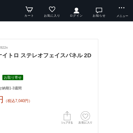
カート
お気に入り
ログイン
お知らせ
メニュー
822n
y ナイトロ ステレオフェイスパネル 2D
お取り寄せ
納期1-3週間
円
（税込7,040円）