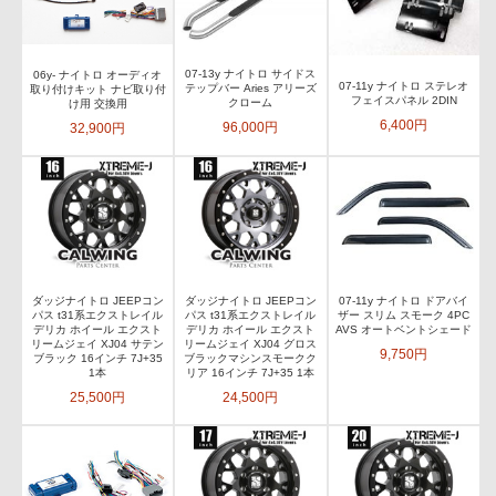
07-13y ナイトロ サイドス
06y- ナイトロ オーディオ
07-11y ナイトロ ステレオ
テップバー Aries アリーズ
取り付けキット ナビ取り付
フェイスパネル 2DIN
クローム
け用 交換用
6,400円
96,000円
32,900円
ダッジナイトロ JEEPコン
ダッジナイトロ JEEPコン
07-11y ナイトロ ドアバイ
パス t31系エクストレイル
パス t31系エクストレイル
ザー スリム スモーク 4PC
デリカ ホイール エクスト
デリカ ホイール エクスト
AVS オートベントシェード
リームジェイ XJ04 サテン
リームジェイ XJ04 グロス
9,750円
ブラック 16インチ 7J+35
ブラックマシンスモークク
1本
リア 16インチ 7J+35 1本
25,500円
24,500円