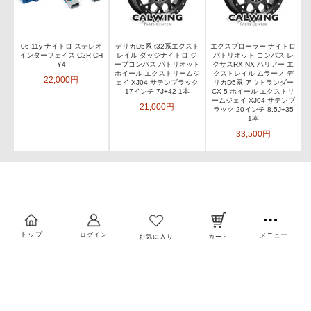
06-11y ナイトロ ステレオ
デリカD5系 t32系エクスト
エクスプローラー ナイトロ
インターフェイス C2R-CH
レイル ダッジナイトロ ジ
パトリオット コンパス レ
Y4
ープコンパス パトリオット
クサスRX NX ハリアー エ
ホイール エクストリームジ
クストレイル ムラーノ デ
22,000円
ェイ XJ04 サテンブラック
リカD5系 アウトランダー
17インチ 7J+42 1本
CX-5 ホイール エクストリ
ームジェイ XJ04 サテンブ
21,000円
ラック 20インチ 8.5J+35
1本
33,500円
トップ
ログイン
メニュー
お気に入り
カート