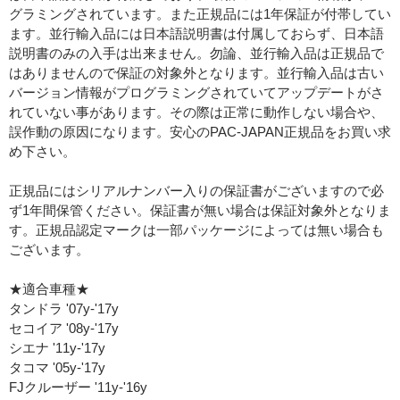
グラミングされています。また正規品には1年保証が付帯してい
ます。並行輸入品には日本語説明書は付属しておらず、日本語
説明書のみの入手は出来ません。勿論、並行輸入品は正規品で
はありませんので保証の対象外となります。並行輸入品は古い
バージョン情報がプログラミングされていてアップデートがさ
れていない事があります。その際は正常に動作しない場合や、
誤作動の原因になります。安心のPAC-JAPAN正規品をお買い求
め下さい。
正規品にはシリアルナンバー入りの保証書がございますので必
ず1年間保管ください。保証書が無い場合は保証対象外となりま
す。正規品認定マークは一部パッケージによっては無い場合も
ございます。
★適合車種★
タンドラ '07y-'17y
セコイア '08y-'17y
シエナ '11y-'17y
タコマ '05y-'17y
FJクルーザー '11y-'16y