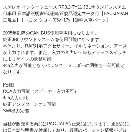
ステレオ インターフェース RP3.2-TY11 JBLサウンドシステム
付車用 日本語説明書/保証書/正規品認定マーク付【PAC-JAPAN
正規品】 | トヨタ タコマ '05y-'17y【逆輸入車パーツ】
2005年以降のCAN-BUS使用車両用になります。
純正JBLサウンドシステムを使用可能になります。
本体より、RAP対応アクセサリー、イルミネーション、アース
が出力されます。また、入力の音声レベルもディップスイッチ
によりゲインの調整可能。
4ch入力が可能となりバランス、フェダーの調整も一部可能と
なります。
[仕様]
RCA入力可能（スピーカー入力不可）
4ch入力可能
純正アンプターンオン可能
SWI出力完備
当社が販売する商品はPAC-JAPAN正規品になります。正規品に
は日本語説明書が付属しており、最新のバージョン情報がプロ