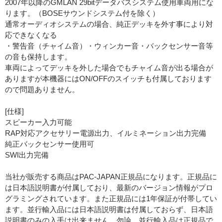
2007年以降のGMLAN 29bitデータバスシステム使用車両用にな
ります。（BOSEサウンドシステム付を除く）
通常オーディオシステムの場合、純正デッキを外す事により対
応できなくなる
・警告音（チャイム音）・ウィンカー音・バックセンサー音等
の音も保持します。
車両によってデッキを外した場合でもチャイム音が出る場合が
ありますが本機器にはON/OFFのスイッチも付属しております
ので問題ありません。
[仕様]
スピーカー入力可能
RAP対応アクセサリー電源出力、イルミネーション出力完備
純正バックセンサー使用可
SWI出力完備
当社が販売する商品はPAC-JAPAN正規品になります。正規品に
は日本語説明書が付属しており、最新のバージョン情報がプロ
グラミングされています。また正規品には1年保証が付帯してい
ます。並行輸入品には日本語説明書は付属しておらず、日本語
説明書のみの入手は出来ません。勿論、並行輸入品は正規品で