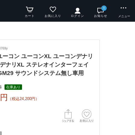
!
カート
お気に入り
ログイン
お知らせ
メニュー
769y
y ユーコン ユーコンXL ユーコンデナリ
デナリXL ステレオインターフェイ
R-GM29 サウンドシステム無し車用
円
在庫あり
0円
（税込24,200円）