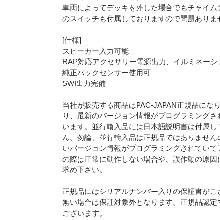
車両によってデッキを外した場合でもチャイム音
のスイッチも付属しておりますので問題ありま
[仕様]
スピーカー入力可能
RAP対応アクセサリー電源出力、イルミネーシ
純正バックセンサー使用可
SWI出力完備
当社が販売する商品はPAC-JAPAN正規品に
り、最新のバージョン情報がプログラミングさ
います。並行輸入品には日本語説明書は付属し
ん。勿論、並行輸入品は正規品ではありません
いバージョン情報がプログラミングされていて
の際は正常に動作しない場合や、誤作動の原因にな
求め下さい。
正規品にはシリアルナンバー入りの保証書がご
無い場合は保証対象外となります。正規品認定
ございます。