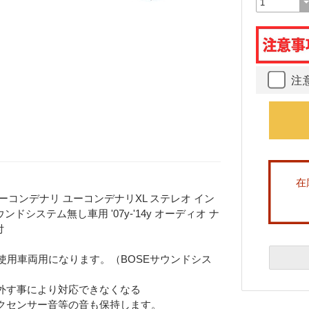
注
在
 ユーコンデナリ ユーコンデナリXL ステレオ イン
ンドシステム無し車用 '07y-'14y オーディオ ナ
付
ステム使用車両用になります。（BOSEサウンドシス
外す事により対応できなくなる
クセンサー音等の音も保持します。