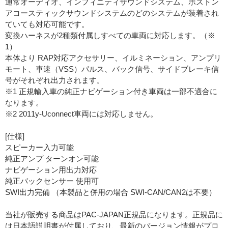
通常オーディオ、インフィニティサウンドシステム、ボストン
アコースティックサウンドシステムのどのシステムが装着され
ていても対応可能です。
変換ハーネスが2種類付属しすべての車両に対応します。（※
1）
本体より RAP対応アクセサリー、イルミネーション、アンプリ
モート、車速（VSS）パルス、バック信号、サイドブレーキ信
号がそれぞれ出力されます。
※1 正規輸入車の純正ナビゲーション付き車両は一部不適合に
なります。
※2 2011y-Uconnect車両には対応しません。
[仕様]
スピーカー入力可能
純正アンプ ターンオン可能
ナビゲーション用出力対応
純正バックセンサー 使用可
SWI出力完備 （本製品と併用の場合 SWI-CAN/CAN2は不要）
当社が販売する商品はPAC-JAPAN正規品になります。正規品に
は日本語説明書が付属しており、最新のバージョン情報がプロ