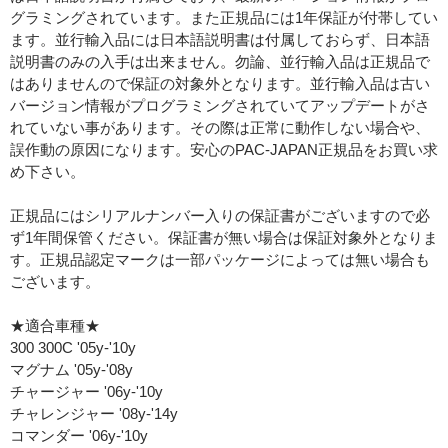
グラミングされています。また正規品には1年保証が付帯してい
ます。並行輸入品には日本語説明書は付属しておらず、日本語
説明書のみの入手は出来ません。勿論、並行輸入品は正規品で
はありませんので保証の対象外となります。並行輸入品は古い
バージョン情報がプログラミングされていてアップデートがさ
れていない事があります。その際は正常に動作しない場合や、
誤作動の原因になります。安心のPAC-JAPAN正規品をお買い求
め下さい。
正規品にはシリアルナンバー入りの保証書がございますので必
ず1年間保管ください。保証書が無い場合は保証対象外となりま
す。正規品認定マークは一部パッケージによっては無い場合も
ございます。
★適合車種★
300 300C '05y-'10y
マグナム '05y-'08y
チャージャー '06y-'10y
チャレンジャー '08y-'14y
コマンダー '06y-'10y