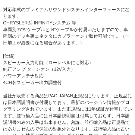
対応年式のプレミアムサウンドシステムインターフェースにな
ります。
CHRYSLER系-INFINITYシステム 等
車両別の"A"ケーブルと"B"ケーブルが付属いたしますので、車
両側のデッキ裏コネクタにカプラーオンで取付可能です。（一
部加工が必要になる場合があります。）
[仕様]
スピーカー入力可能（ローレベルにも対応）
純正アンプ ターンオン（12V入力）
パワーアンテナ対応
4CH各スピーカー出力調整付
当社が販売する商品はPAC-JAPAN正規品になります。正規品に
は日本語説明書が付属しており、最新のバージョン情報がプロ
グラミングされています。また正規品には1年保証が付帯してい
ます。並行輸入品には日本語説明書は付属しておらず、日本語
説明書のみの入手は出来ません。勿論、並行輸入品は正規品で
はありませんので保証の対象外となります。並行輸入品は古い