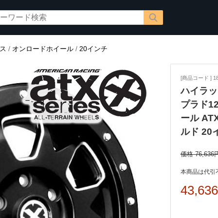
ス
/
オンロードホイール
/
20インチ
[商品コード ] 18
ハイラッ
プラド12
ール AT
ルド 20イ
価格 76,636
本商品は代引
43,63