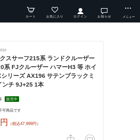
カート
お気に入り
ログイン
お知らせ
メニュー
310
クスサーフ215系 ランドクルーザー
0系 FJクルーザー ハマーH3 等 ホイ
Xシリーズ AX196 サテンブラックミ
ンチ 9J+25 1本
円
販売中
不可商品です
6円
（税込47,999円）