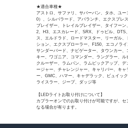
★適合車種★
アストロ、サファリ、サバーバン、タホ、ユーコン、
0）、シルバラード、アバランチ、エクスプレス
ブレイザー、トレイルブレイザー、タイフーン
2、H3、エスカレード、SRX、ドゥビル、DTS
ス、エルドラド、ロードマスター、リーガル、
ション、エクスプローラー、F150、エコノラ
サンダーバード、ナビゲーター、タウンカー、
キー、ワゴニア、コマンダー、ラングラー、ルビコ
クルーザー、ラムバン、ラムピックアップ、デ
ージャー、チャレンジャー、キャリバー、キャ
ー、GMC、ハマー、キャデラック、ビュイッ
ライスラー、ジープ、ダッジ等
【LEDライトお取り付けについて】
カプラーオンでのお取り付けが可能ですが、セ
なる場合が有ります。