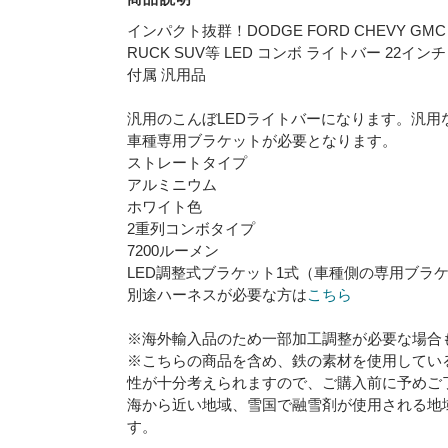
インパクト抜群！DODGE FORD CHEVY GMC UST
RUCK SUV等 LED コンボ ライトバー 22イ
付属 汎用品
汎用のこんぼLEDライトバーになります。汎
車種専用ブラケットが必要となります。
ストレートタイプ
アルミニウム
ホワイト色
2重列コンボタイプ
7200ルーメン
LED調整式ブラケット1式（車種側の専用ブラ
別途ハーネスが必要な方は
こちら
※海外輸入品のため一部加工調整が必要な場合
※こちらの商品を含め、鉄の素材を使用してい
性が十分考えられますので、ご購入前に予めご
海から近い地域、雪国で融雪剤が使用される地
す。