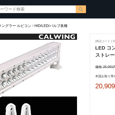
ラングラー ルビコン
/
HID/LED/バルブ各種
[商品コード ] 19
LED コ
ストレー
価格 26,091
本国お取り寄せ
20,90