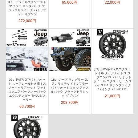
65,600円
22,000円
3.6L デュアルエグゾースト
マフラー キャタバック ブ
ラックセラミック パトリオ
ット ギブソン
272,000円
デリカD5系 t32系エクスト
レイル ダッジナイトロ ジ
ープコンパス パトリオット
07y- PATRIOT/パトリオッ
18y- ジープ ラングラー JL
ホイール エクストリームジ
ト ルーフレール付き車 | ス
アンリミテッド | マフラー
ェイ XJ04 サテンブラック
ノーキャリアセット フット
パトリオットスカル アクス
17インチ 7J+42 1本
スクエアバー スノーパック
ルバック ブラックセラミッ
21,000円
エクステンダー THULE/ス
ク ギブソン
ーリー
203,700円
66,700円