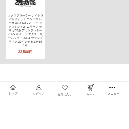
エクスプローラー ナイトロ
パトリオット コンパス レ
クサスRX NX ハリアー エ
クストレイル ムラーノ デ
リカD5系 アウトランダー
CX-5 ホイール エクストリ
ームジェイ XJ04 サテンブ
ラック 20インチ 8.5J+35
1本
33,500円
トップ
ログイン
メニュー
お気に入り
カート