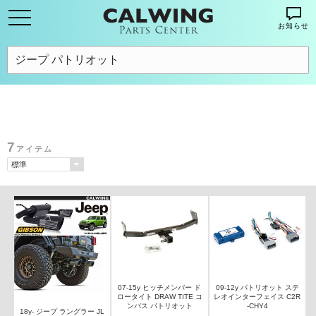
お知らせ
7
アイテム
07-15y ヒッチメンバー ド
09-12y パトリオット ステ
ロータイト DRAW TITE コ
レオインターフェイス C2R
ンパス パトリオット
-CHY4
18y- ジープ ラングラー JL