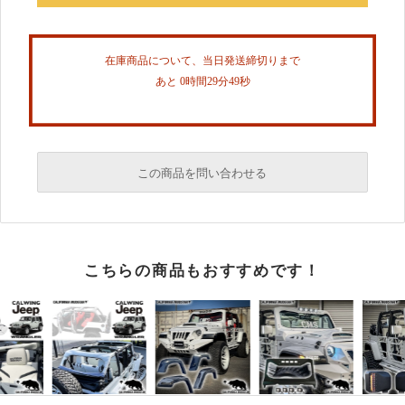
在庫商品について、当日発送締切りまで
あと 0時間29分49秒
この商品を問い合わせる
必須
こちらの商品もおすすめです！
必須