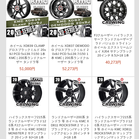
FJクルーザー ハイラックス
サーフ ランドクルーザープ
ラド パジェロ トライトン
ホイール XD839 CLAMP
ホイール XD837 DEMODO
ホイール エクストリームジ
グロスブラックミルド 20x
G グロスブラックミルド 2
ェイ XJ04 サテンブラック
9J PCD 5x139.7/150 1本
0x9J PCD 5x139.7/150 1
20インチ 8.5J+18 1本
KMC | 200系ランドクルー
本 KMC | 200系ランドクル
40,273円
ザー タンドラ等
ーザー タンドラ等
51,000円
52,273円
ハイラックスサーフ215系
ランドクルーザー200系 タ
ハイラックスサーフ215系
ランドクルーザープラド12
ンドラ 等 ホイール KMC X
ランドクルーザープラド12
0系 FJクルーザー ハマーH
D811 ROCKSTAR 2 マット
0系 FJクルーザー ハマーH
3 等 ホイール KMC XD822
ブラックマシン/マットブラ
3 等 ホイール KMC XD811
MONSTER 2 サテンブラッ
ックアクセント 20インチ 9
ROCKSTAR 2I マットブラ
ク 20インチ 9J+18 1本
J+18 1本
ックマシン/マットブラック