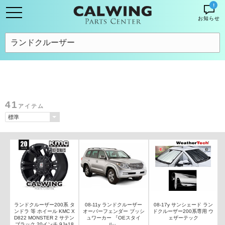
!
お知らせ
41
アイテム
ランドクルーザー200系 タ
08-11y ランドクルーザー
08-17y サンシェード ラン
ンドラ 等 ホイール KMC X
オーバーフェンダー ブッシ
ドクルーザー200系専用 ウ
D822 MONSTER 2 サテン
ュワーカー 『OEスタイ
ェザーテック
ブラック 20インチ 9J+18
ル』