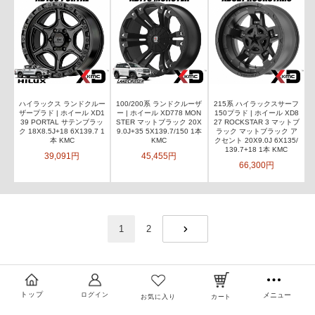
ハイラックス ランドクルー
100/200系 ランドクルーザ
215系 ハイラックスサーフ
ザープラド | ホイール XD1
ー | ホイール XD778 MON
150プラド | ホイール XD8
39 PORTAL サテンブラッ
STER マットブラック 20X
27 ROCKSTAR 3 マットブ
ク 18X8.5J+18 6X139.7 1
9.0J+35 5X139.7/150 1本
ラック マットブラック ア
本 KMC
KMC
クセント 20X9.0J 6X135/
139.7+18 1本 KMC
39,091円
45,455円
66,300円
1
2
NEXT
トップ
ログイン
メニュー
お気に入り
カート