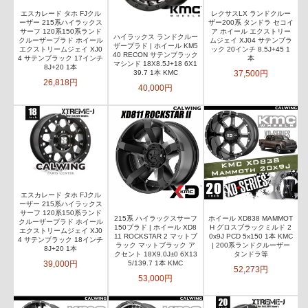
エスカレード タホ FJクル
レクサスLX ランドクルー
ーザー 215系ハイラックス
ザー200系 タンドラ セコイ
サーフ 120系150系ランド
ア ホイール エクストリー
ハイラックス ランドクルー
クルーザープラド ホイール
ムジェイ XJ04 サテンブラ
ザープラド | ホイール KM5
エクストリームジェイ XJ0
ック 20インチ 8.5J+45 1
40 RECON サテンブラック
4 サテンブラック 17インチ
本
マシンド 18X8.5J+18 6X1
8J+20 1本
37,500円
39.7 1本 KMC
26,818円
40,000円
エスカレード タホ FJクル
ーザー 215系ハイラックス
サーフ 120系150系ランド
215系 ハイラックスサーフ
ホイール XD838 MAMMOT
クルーザープラド ホイール
150プラド | ホイール XD8
H グロスブラックミルド 2
エクストリームジェイ XJ0
11 ROCKSTAR 2 マットブ
0x9J PCD 5x150 1本 KMC
4 サテンブラック 18インチ
ラック マットブラック ア
| 200系ランドクルーザー
8J+20 1本
クセント 18X9.0J±0 6X13
タンドラ等
39,000円
5/139.7 1本 KMC
52,273円
53,000円