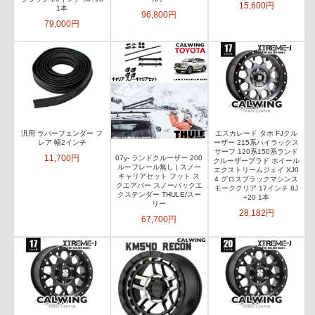
15,600円
1本
96,800円
79,000円
汎用 ラバーフェンダー フ
エスカレード タホ FJクル
レア 幅2インチ
ーザー 215系ハイラックス
サーフ 120系150系ランド
11,700円
07y- ランドクルーザー 200
クルーザープラド ホイール
ルーフレール無し | スノー
エクストリームジェイ XJ0
キャリアセット フット ス
4 グロスブラックマシンス
クエアバー スノーパックエ
モーククリア 17インチ 8J
クステンダー THULE/スー
+20 1本
リー
28,182円
67,700円