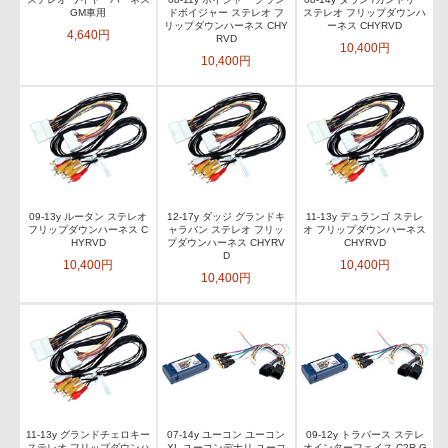
GM車用
ドボイジャー ステレオ フ
ステレオ フリップダウンハ
リップダウンハーネス CHY
ーネス CHYRVD
4,640円
RVD
10,400円
10,400円
09-13y ルータン ステレオ
12-17y ダッジ グランドキ
11-13y デュランゴ ステレ
フリップダウンハーネス C
ャラバン ステレオ フリッ
オ フリップダウンハーネス
HYRVD
プダウンハーネス CHYRV
CHYRVD
D
10,400円
10,400円
10,400円
11-13y グランドチェロキー
07-14y ユーコン ユーコン
09-12y トラバース ステレ
ステレオ フリップダウンハ
XL ユーコンデナリ ユーコ
オインターフェイス C2R-G