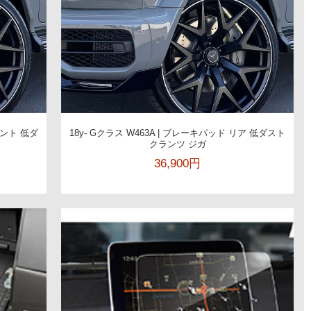
ロント 低ダ
18y- Gクラス W463A | ブレーキパッド リア 低ダスト
クランツ ジガ
36,900円