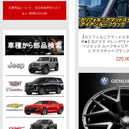
在庫商品について、当日発送締切りまで
あと 3時間13分53秒
【カリフォルニアマッドスター/C
R★】Gクラス ゲレンデヴァー
ーフラック ルーフキャリア 
ト テクスチャーブラック
225,