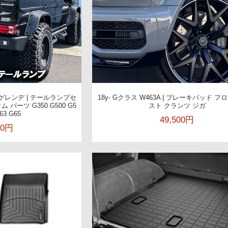
3 ゲレンデ | テールランプセ
18y- Gクラス W463A | ブレーキパッド フ
 パーツ G350 G500 G5
スト クランツ ジガ
63 G65
49,500円
00円