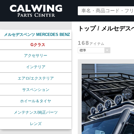
トップ
/
メルセデスベン
メルセデスベンツ MERCEDES BENZ
168
アイテム
Gクラス
アクセサリー
インテリア
エアロ/エクステリア
サスペンション
ホイール＆タイヤ
メンテナンス/純正パーツ
レンズ