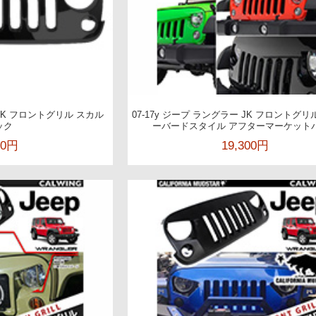
 JK フロントグリル スカル
07-17y ジープ ラングラー JK フロントグ
ック
ーバードスタイル アフターマーケット
00円
19,300円