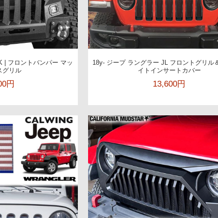
JK | フロントバンパー マッ
18y- ジープ ラングラー JL フロントグリ
スグリル
イトインサートカバー
000円
13,600円