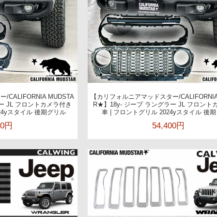
ALIFORNIA MUDSTA
【カリフォルニアマッドスター/CALIFORNIA
ラー JL フロントカメラ付き
R★】18y- ジープ ラングラー JL フロン
024yスタイル 後期グリル
車 | フロントグリル 2024yスタイル 後
00円
54,400円