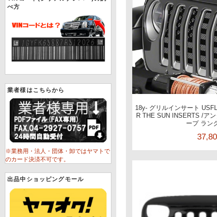
べ方
業者様はこちらから
18y- グリルインサート USFLA
R THE SUN INSERTS 
ープ ラング
37,8
※業務用・法人・団体・卸ではヤマトで
のカード決済不可です。
出品中ショッピングモール