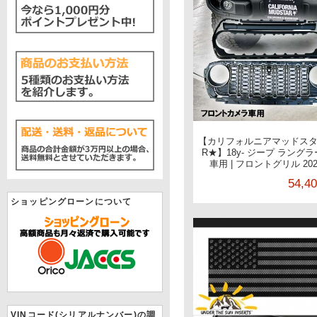
【カリフォルニアマッドスター/C
R★】18y- ジープ ラング
車用 | フロントグリル 2
54,4
ショッピングローンについて
VINコード(シリアルナンバー)の調