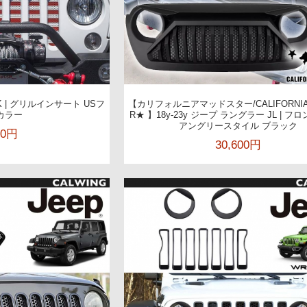
JK | グリルインサート USフ
【カリフォルニアマッドスター/CALIFORNIA
カラー
R★ 】18y-23y ジープ ラングラー JL | 
アングリースタイル ブラック
00円
30,600円