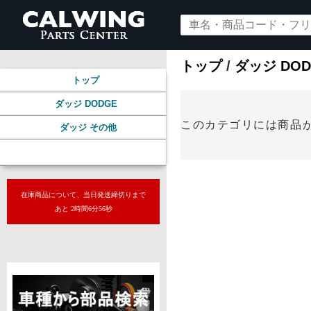
トップ
/
ダッジ DOD
トップ
ダッジ DODGE
このカテゴリには商品
ダッジ その他
インテリア
在庫商品について、当日発送締切りまで
あと 2時間6分55秒