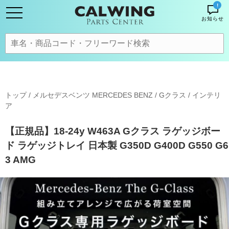
!
お知らせ
トップ
/
メルセデスベンツ MERCEDES BENZ
/
Gクラス
/
インテリ
ア
【正規品】18-24y W463A Gクラス ラゲッジボー
ド ラゲッジトレイ 日本製 G350D G400D G550 G6
3 AMG