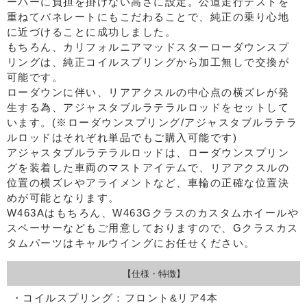
ーバーに負担を掛けない高さに設定。公道走行テストを
重ねてバネレートにもこだわることで、純正の乗り心地
に近づけることに成功しました。
もちろん、カリフォルニアマッドスターローダウンスプ
リングは、純正コイルスプリングから加工無しで交換が
可能です。
ローダウンに伴い、リアアクスルの中心点の横ズレが発
生する為、アジャスタブルラテラルロッドをセットして
います。(※ローダウンスプリング/アジャスタブルラテラ
ルロッドはそれぞれ単品でもご購入可能です)
アジャスタブルラテラルロッドは、ローダウンスプリン
グを装着した車両のマストアイテムで、リアアクスルの
位置の横ズレやアライメントなど、車輪の正確な位置決
めが可能となります。
W463Aはもちろん、W463Gクラスのカスタムホイールや
スペーサーなどもご用意しておりますので、Gクラスカス
タムパーツはキャルウイングにお任せください。
【仕様・特徴】
・コイルスプリング：フロント&リア4本