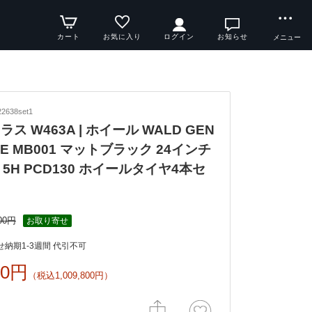
カート
お気に入り
ログイン
お知らせ
メニュー
2638set1
クラス W463A | ホイール WALD GEN
INE MB001 マットブラック 24インチ
+5 5H PCD130 ホイールタイヤ4本セ
00円
お取り寄せ
納期1-3週間 代引不可
00円
（税込1,009,800円）