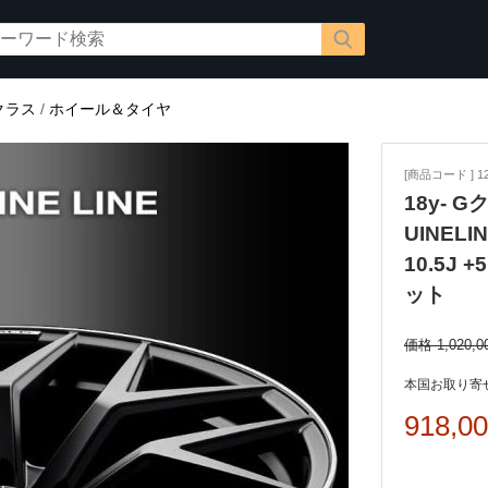
クラス
/
ホイール＆タイヤ
[商品コード ] 12
18y- G
UINEL
10.5J 
ット
価格 1,020,0
本国お取り寄せ
918,0