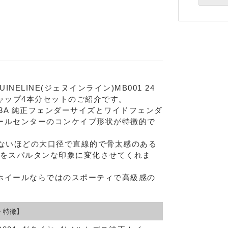
INELINE(ジェヌインライン)MB001 24
キャップ4本分セットのご紹介です。
63A 純正フェンダーサイズとワイドフェンダ
ールセンターのコンケイブ形状が特徴的で
らないほどの大口径で直線的で骨太感のある
足元をスパルタンな印象に変化させてくれま
ホイールならではのスポーティで高級感の
Eメー
・特徴】
プライバ