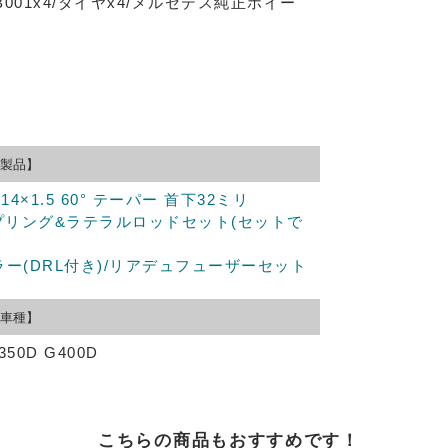
MB001x4/タイヤx4/メルセデス純正ホイー
製品】
×1.5 60° テーパー 首下32ミリ
スプリング&ラテラルロッドセット(セットで
ラー(DRL付き)/リアデュフューザーセット
車種】
350D G400D
こちらの商品もおすすめです！